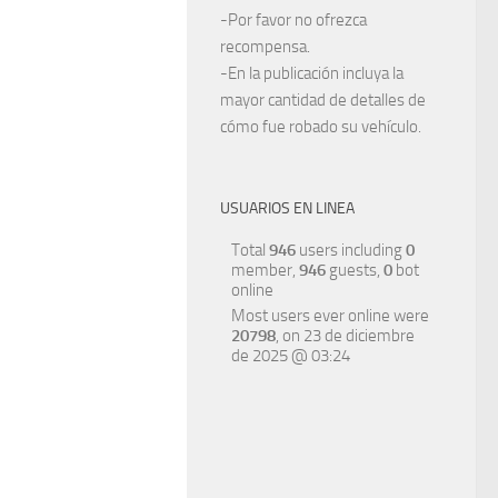
-Por favor no ofrezca
recompensa.
-En la publicación incluya la
mayor cantidad de detalles de
cómo fue robado su vehículo.
USUARIOS EN LINEA
Total
946
users including
0
member,
946
guests,
0
bot
online
Most users ever online were
20798
, on 23 de diciembre
de 2025 @ 03:24