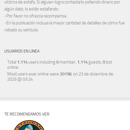
víctima de estafa. Si alguien logra contactarlo pidiendo dinero por
algún dato, lo están estafando.
-Por favor no ofrezca recompensa.
-En la publicación incluya la mayor cantidad de detalles de cómo fue
robado su vehículo.
USUARIOS EN LINEA
Total
1.114
users including
0
member,
1.114
guests,
0
bot
online
Most users ever online were
20798
, on 23 de diciembre de
2025 @ 03:24
TE RECOMENDAMOS VER: