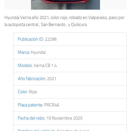
Hyundai Verna año 2021, color rojo, robado en Valparaiso, paso por
la autopista central , San Bernardo , y Quilicura
Publicación ID
:
22298
Marca
:
Hyundai
Modelo
:
Verna CB 1.4
Año fabricación
:
2021
Color
:
Rojo
Placa patente
:
PRCR46
Fecha del robo
:
15 Noviembre 2025