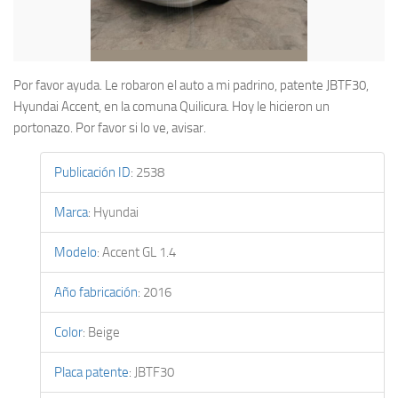
Por favor ayuda. Le robaron el auto a mi padrino, patente JBTF30,
Hyundai Accent, en la comuna Quilicura. Hoy le hicieron un
portonazo. Por favor si lo ve, avisar.
Publicación ID
:
2538
Marca
:
Hyundai
Modelo
:
Accent GL 1.4
Año fabricación
:
2016
Color
:
Beige
Placa patente
:
JBTF30