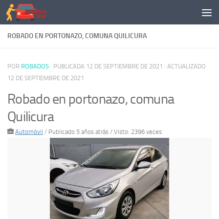
Saltar al contenido
ROBADO EN PORTONAZO, COMUNA QUILICURA
POR
ROBADOS
· PUBLICADA
12 DE SEPTIEMBRE DE 2021
· ACTUALIZADO
12 DE SEPTIEMBRE DE 2021
Robado en portonazo, comuna
Quilicura
Automóvil
/
Publicado 5 años atrás
/ Visto: 2396 veces