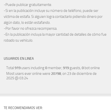
-Puede publicar gratuitamente.
-Si en la publicación incluye su número de teléfono, puede ser
víctima de estafa. Si alguien logra contactarlo pidiendo dinero por
algún dato, lo están estafando.
-Por favor no ofrezca recompensa.
-En la publicación incluya la mayor cantidad de detalles de cómo fue
robado su vehículo.
USUARIOS EN LINEA
Total
919
users including
0
member,
919
guests,
0
bot online
Most users ever online were
20798
, on 23 de diciembre de
2025 @ 03:24
TE RECOMENDAMOS VER: