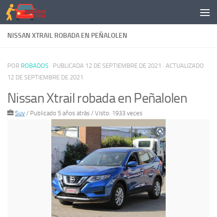
Saltar al contenido
NISSAN XTRAIL ROBADA EN PEÑALOLEN
POR
ROBADOS
· PUBLICADA
12 DE SEPTIEMBRE DE 2021
· ACTUALIZADO
12 DE SEPTIEMBRE DE 2021
Nissan Xtrail robada en Peñalolen
Suv
/
Publicado 5 años atrás
/ Visto: 1933 veces