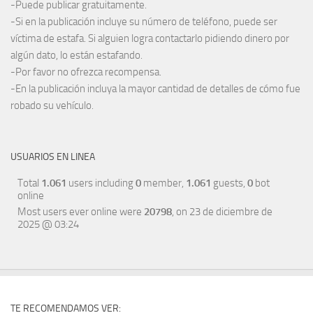
-Puede publicar gratuitamente.
-Si en la publicación incluye su número de teléfono, puede ser
víctima de estafa. Si alguien logra contactarlo pidiendo dinero por
algún dato, lo están estafando.
-Por favor no ofrezca recompensa.
-En la publicación incluya la mayor cantidad de detalles de cómo fue
robado su vehículo.
USUARIOS EN LINEA
Total
1.061
users including
0
member,
1.061
guests,
0
bot
online
Most users ever online were
20798
, on 23 de diciembre de
2025 @ 03:24
TE RECOMENDAMOS VER: