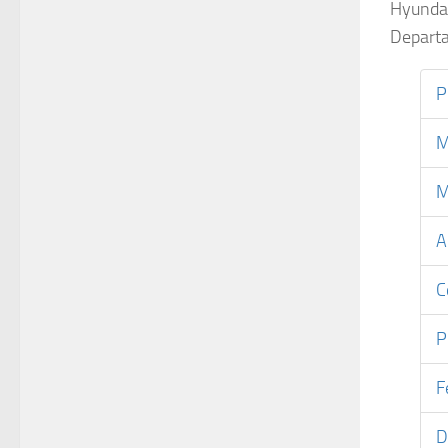
Hyundai
Departa
P
M
M
A
C
P
F
D