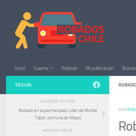
Saltar al contenido
Inicio
Cuenta
Publicar
Mi publicación
Buscar
SEGUIR:
ROBADO
SIGUIENTE HISTORIA
POR
ROB
Robado en supermercado Lider de Monte
Tabor, comuna de Maipú
Ro
HISTORIA PREVIA