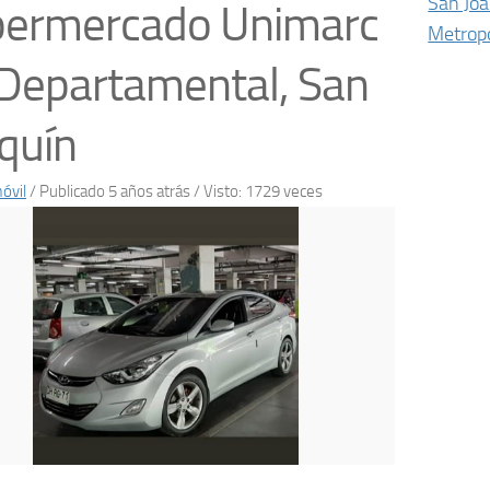
San Joa
permercado Unimarc
Metropo
Departamental, San
quín
óvil
/
Publicado 5 años atrás
/ Visto: 1729 veces