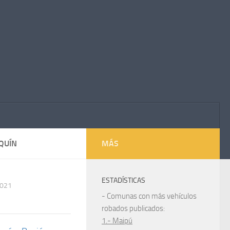
QUÍN
MÁS
ESTADÍSTICAS
2021
- Comunas con más vehículos
robados publicados:
1.- Maipú