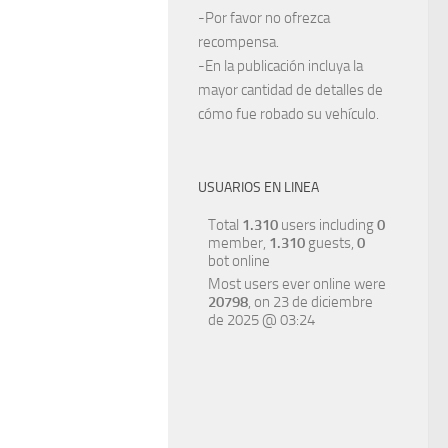
-Por favor no ofrezca
recompensa.
-En la publicación incluya la
mayor cantidad de detalles de
cómo fue robado su vehículo.
USUARIOS EN LINEA
Total
1.310
users including
0
member,
1.310
guests,
0
bot online
Most users ever online were
20798
, on 23 de diciembre
de 2025 @ 03:24