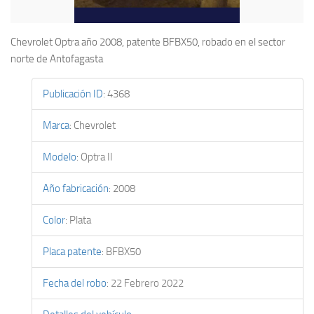
Chevrolet Optra año 2008, patente BFBX50, robado en el sector
norte de Antofagasta
Publicación ID
:
4368
Marca
:
Chevrolet
Modelo
:
Optra II
Año fabricación
:
2008
Color
:
Plata
Placa patente
:
BFBX50
Fecha del robo
:
22 Febrero 2022