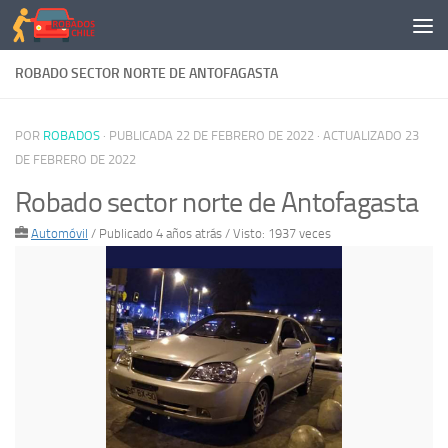
Saltar al contenido
ROBADO SECTOR NORTE DE ANTOFAGASTA
POR
ROBADOS
· PUBLICADA
22 DE FEBRERO DE 2022
· ACTUALIZADO
23
DE FEBRERO DE 2022
Robado sector norte de Antofagasta
Automóvil
/
Publicado 4 años atrás
/ Visto: 1937 veces