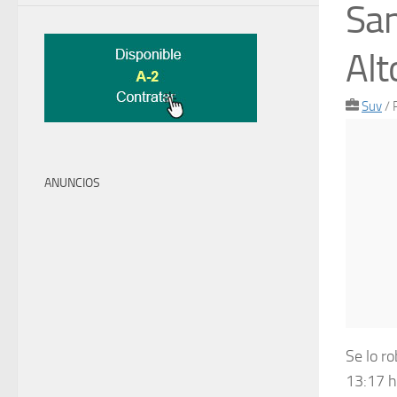
Sa
Alt
Suv
/
ANUNCIOS
Se lo r
13:17 h