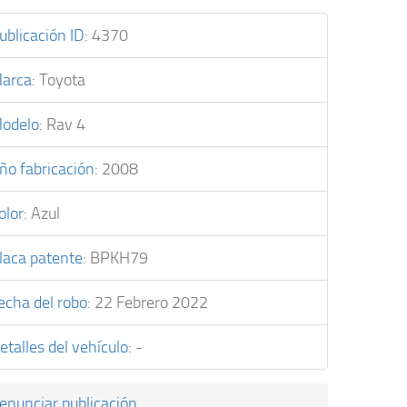
ublicación ID
:
4370
arca
:
Toyota
odelo
:
Rav 4
ño fabricación
:
2008
olor
:
Azul
laca patente
:
BPKH79
echa del robo
:
22 Febrero 2022
etalles del vehículo
:
-
enunciar publicación