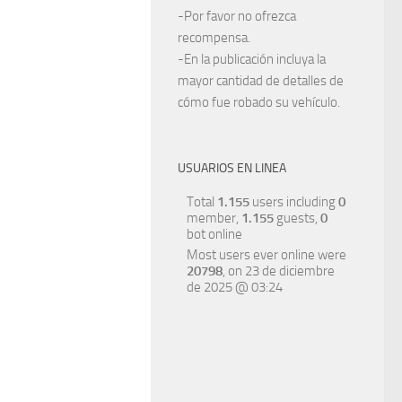
-Por favor no ofrezca
recompensa.
-En la publicación incluya la
mayor cantidad de detalles de
cómo fue robado su vehículo.
USUARIOS EN LINEA
Total
1.155
users including
0
member,
1.155
guests,
0
bot online
Most users ever online were
20798
, on 23 de diciembre
de 2025 @ 03:24