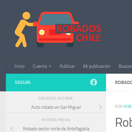
Saltar al contenido
Inicio
Cuenta
Publicar
Mi publicación
Buscar
SEGUIR:
ROBADO
SIGUIENTE HISTORIA
POR
ROB
Auto robado en San Miguel
Rob
HISTORIA PREVIA
Robado sector norte de Antofagasta