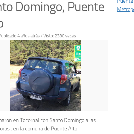
Puente 
nto Domingo, Puente
Metropo
o
Publicado 4 años atrás
/ Visto: 2330 veces
obaron en Tocornal con Santo Domingo a las
oras , en la comuna de Puente Alto