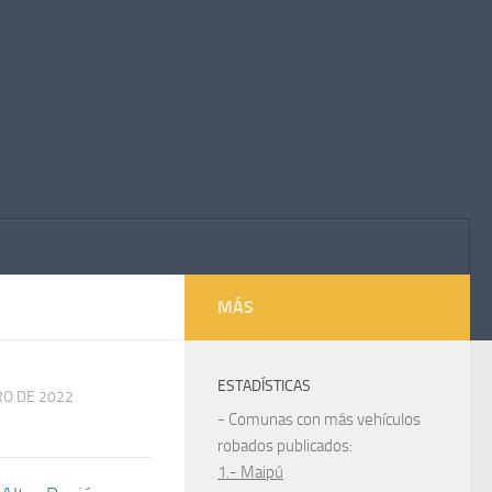
MÁS
ESTADÍSTICAS
RO DE 2022
- Comunas con más vehículos
robados publicados:
1.- Maipú