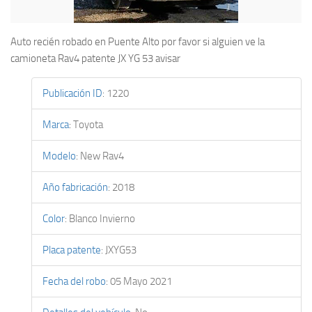
Auto recién robado en Puente Alto por favor si alguien ve la
camioneta Rav4 patente JX YG 53 avisar
Publicación ID
:
1220
Marca
:
Toyota
Modelo
:
New Rav4
Año fabricación
:
2018
Color
:
Blanco Invierno
Placa patente
:
JXYG53
Fecha del robo
:
05 Mayo 2021