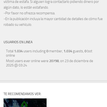
víctima de estafa. Si alguien logra contactarlo pidiendo dinero por
algún dato, lo están estafando.
-Por favor no ofrezca recompensa.
-En la publicación incluya la mayor cantidad de detalles de cómo fue
robado su vehículo.
USUARIOS EN LINEA
Total
1.034
users including
0
member,
1.034
guests,
0
bot
online
Most users ever online were
20798
, on 23 de diciembre de
2025 @ 03:24
TE RECOMENDAMOS VER: