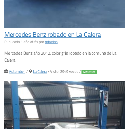
Mercedes Benz robado en La Calera
Publicado 1 año atrás
por
robados
Mercedes Benz año 2012, color gris robado en la comuna de La
Calera
Automóvil
/
La Calera
/ Visto: 2949 veces /
Más visto