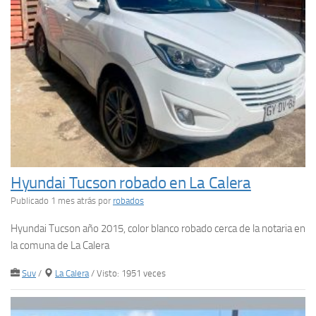
Hyundai Tucson robado en La Calera
Publicado 1 mes atrás
por
robados
Hyundai Tucson año 2015, color blanco robado cerca de la notaria en
la comuna de La Calera
Suv
/
La Calera
/ Visto: 1951 veces