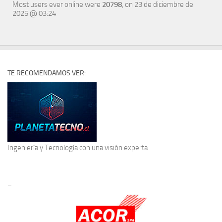
Most users ever online were
20798
, on 23 de diciembre de
2025 @ 03:24
TE RECOMENDAMOS VER:
Ingeniería y Tecnología
con una visión experta
–