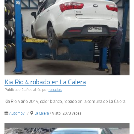
Kia Rio 4 robado en La Calera
Publicado 2 años atrás
por
robados
Kia Rio 4 año 2014, color blanco, robado en la comuna de La Calera
Automóvil
/
La Calera
/ Visto: 2073 veces