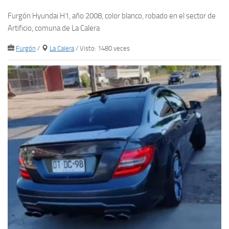
Furgón Hyundai H1, año 2008, color blanco, robado en el sector de
Artificio, comuna de La Calera
Furgón
/
La Calera
/ Visto: 1480 veces