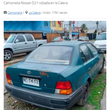
Camioneta Nissan D21 robada en la Calera
Camioneta
/
La Calera
/ Visto: 1791 veces