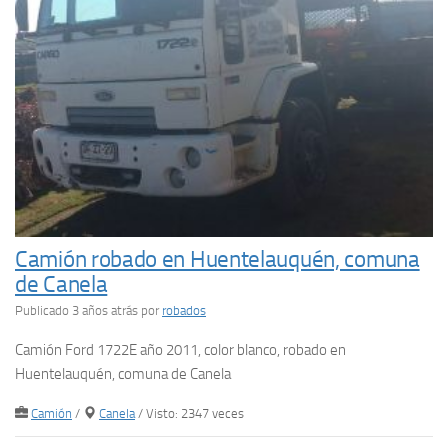
Camión robado en Huentelauquén, comuna
de Canela
Publicado 3 años atrás
por
robados
Camión Ford 1722E año 2011, color blanco, robado en
Huentelauquén, comuna de Canela
Camión
/
Canela
/ Visto: 2347 veces