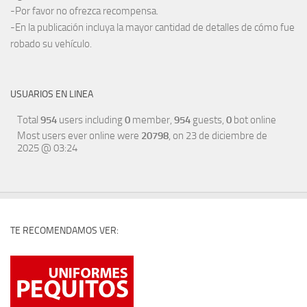
-Por favor no ofrezca recompensa.
-En la publicación incluya la mayor cantidad de detalles de cómo fue
robado su vehículo.
USUARIOS EN LINEA
Total
954
users including
0
member,
954
guests,
0
bot online
Most users ever online were
20798
, on 23 de diciembre de
2025 @ 03:24
TE RECOMENDAMOS VER: