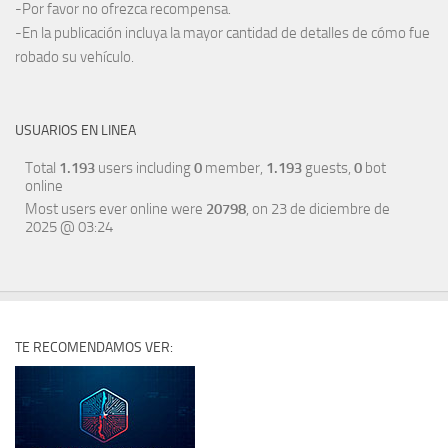
-Por favor no ofrezca recompensa.
-En la publicación incluya la mayor cantidad de detalles de cómo fue
robado su vehículo.
USUARIOS EN LINEA
Total
1.193
users including
0
member,
1.193
guests,
0
bot
online
Most users ever online were
20798
, on 23 de diciembre de
2025 @ 03:24
TE RECOMENDAMOS VER: