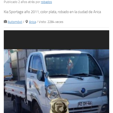
Publicado 2 años atrás
por
robados
Kia Sportage año 2011, color plata, robado en la ciudad de Arica
Automóvil
/
Arica
/ Visto: 2284 veces