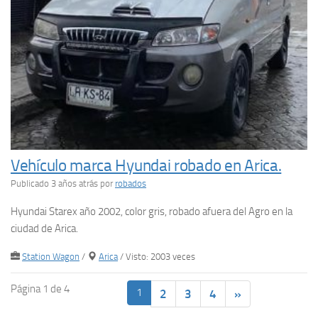
Vehículo marca Hyundai robado en Arica.
Publicado 3 años atrás
por
robados
Hyundai Starex año 2002, color gris, robado afuera del Agro en la
ciudad de Arica.
Station Wagon
/
Arica
/ Visto: 2003 veces
Página 1 de 4
1
2
3
4
»