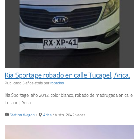
Kia Sportage robado en calle Tucapel, Arica.
Publicado 3 años atrás
por
robados
Kia Sportage año 2012, color blanco, robado de madrugada en calle
Tucapel, Arica.
Station Wagon
/
Arica
/ Visto: 2042 veces