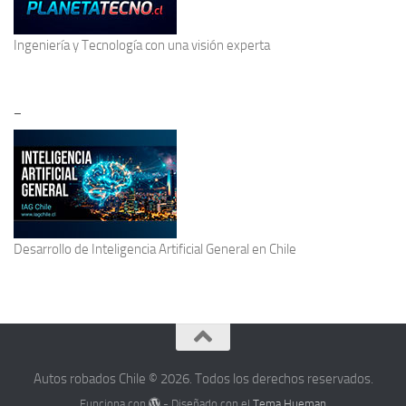
Ingeniería y Tecnología
con una visión experta
–
Desarrollo de
Inteligencia Artificial General
en Chile
Autos robados Chile © 2026. Todos los derechos reservados.
Funciona con
- Diseñado con el
Tema Hueman