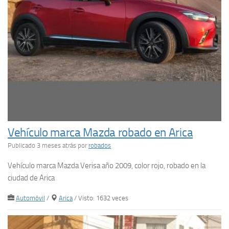
Vehículo marca Mazda robado en Arica
Publicado 3 meses atrás
por
robados
Vehículo marca Mazda Verisa año 2009, color rojo, robado en la
ciudad de Arica
Automóvil
/
Arica
/ Visto: 1632 veces