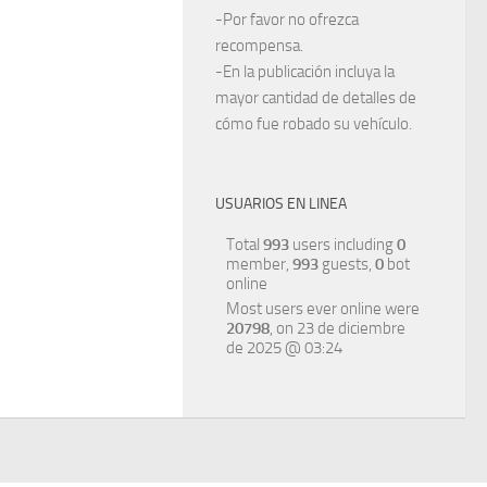
-Por favor no ofrezca
recompensa.
-En la publicación incluya la
mayor cantidad de detalles de
cómo fue robado su vehículo.
USUARIOS EN LINEA
Total
993
users including
0
member,
993
guests,
0
bot
online
Most users ever online were
20798
, on 23 de diciembre
de 2025 @ 03:24