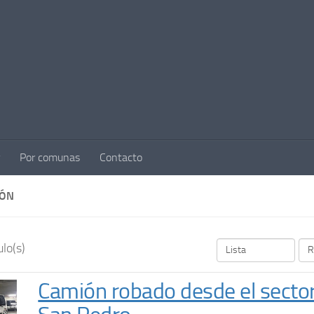
Por comunas
Contacto
IÓN
lo(s)
Camión robado desde el sector 