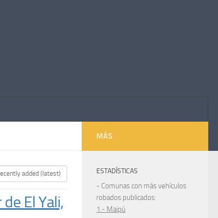
MÁS
ESTADÍSTICAS
- Comunas con más vehículos
de El Yali,
robados publicados:
1.- Maipú