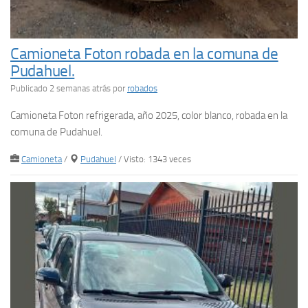
Camioneta Foton robada en la comuna de
Pudahuel.
Publicado 2 semanas atrás
por
robados
Camioneta Foton refrigerada, año 2025, color blanco, robada en la
comuna de Pudahuel.
Camioneta
/
Pudahuel
/ Visto: 1343 veces