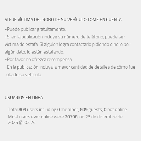
SI FUE VÍCTIMA DEL ROBO DE SU VEHÍCULO TOME EN CUENTA:
-Puede publicar gratuitamente.
-Si en la publicación incluye su número de teléfono, puede ser
víctima de estafa. Si alguien logra contactarlo pidiendo dinero por
algún dato, lo están estafando.
-Por favor no ofrezca recompensa.
-En la publicación incluya la mayor cantidad de detalles de cómo fue
robado su vehículo.
USUARIOS EN LINEA
Total
809
users including
0
member,
809
guests,
0
bot online
Most users ever online were
20798
, on 23 de diciembre de
2025 @ 03:24