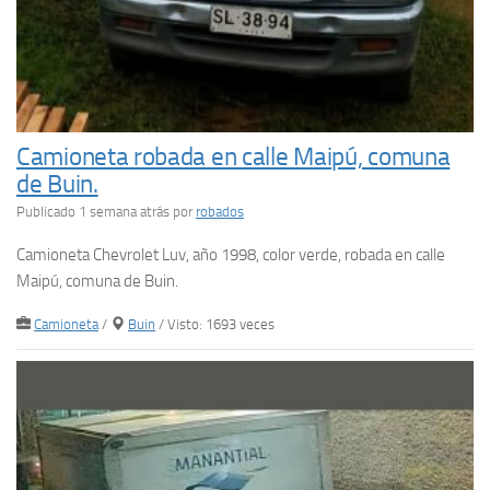
Camioneta robada en calle Maipú, comuna
de Buin.
Publicado 1 semana atrás
por
robados
Camioneta Chevrolet Luv, año 1998, color verde, robada en calle
Maipú, comuna de Buin.
Camioneta
/
Buin
/ Visto: 1693 veces