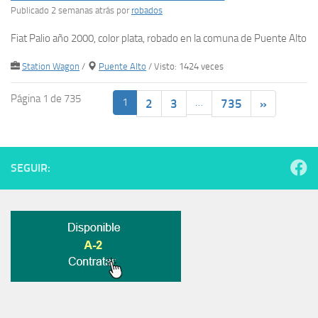
Publicado 2 semanas atrás
por
robados
Fiat Palio año 2000, color plata, robado en la comuna de Puente Alto
Station Wagon
/
Puente Alto
/ Visto: 1424 veces
Página 1 de 735
1
…
2
3
735
»
SEGUIR: