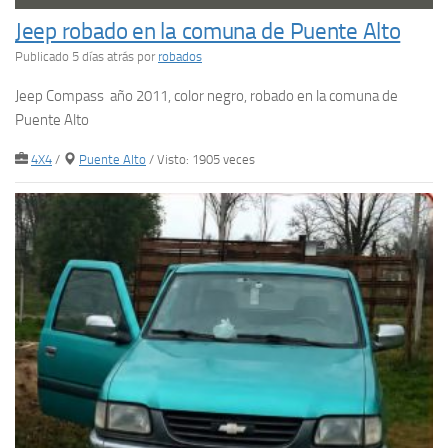
Jeep robado en la comuna de Puente Alto
Publicado 5 días atrás
por
robados
Jeep Compass año 2011, color negro, robado en la comuna de
Puente Alto
4X4
/
Puente Alto
/ Visto: 1905 veces