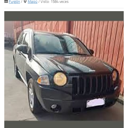
Furgón
/
Maipú
/ Visto: 1584 veces