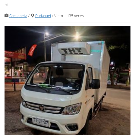
la...
Camioneta
/
Pudahuel
/ Visto: 1135 veces