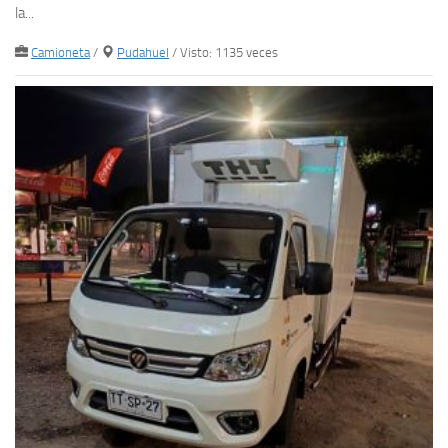
la...
Camioneta
/
Pudahuel
/ Visto: 1135 veces