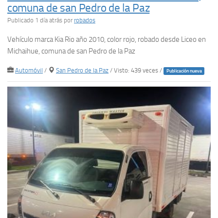
comuna de san Pedro de la Paz
Publicado 1 día atrás
por
robados
Vehículo marca Kia Rio año 2010, color rojo, robado desde Liceo en
Michaihue, comuna de san Pedro de la Paz
Automóvil
/
San Pedro de la Paz
/ Visto: 439 veces /
Publicación nueva