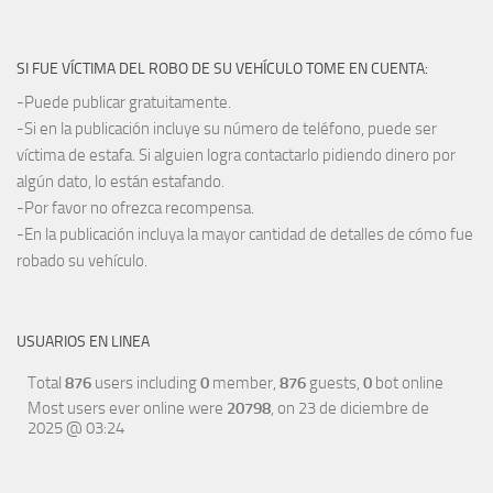
SI FUE VÍCTIMA DEL ROBO DE SU VEHÍCULO TOME EN CUENTA:
-Puede publicar gratuitamente.
-Si en la publicación incluye su número de teléfono, puede ser
víctima de estafa. Si alguien logra contactarlo pidiendo dinero por
algún dato, lo están estafando.
-Por favor no ofrezca recompensa.
-En la publicación incluya la mayor cantidad de detalles de cómo fue
robado su vehículo.
USUARIOS EN LINEA
Total
876
users including
0
member,
876
guests,
0
bot online
Most users ever online were
20798
, on 23 de diciembre de
2025 @ 03:24