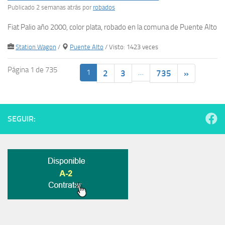
Publicado 2 semanas atrás
por
robados
Fiat Palio año 2000, color plata, robado en la comuna de Puente Alto
Station Wagon
/
Puente Alto
/ Visto: 1423 veces
Página 1 de 735
1
…
2
3
735
»
SEGUIR: