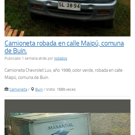
Camioneta robada en calle Maipú, comuna
de Buin.
Publicado 1 semana atrás
por
robados
Camioneta Chevrolet Luv, año 1998, color verde, robada en calle
Maipú, comuna de Buin.
Camioneta
/
Buin
/ Visto: 1689 veces