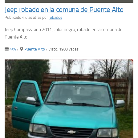
Jeep robado en la comuna de Puente Alto
Publicado 4 días atrás
por
robados
Jeep Compass año 2011, color negro, robado en la comuna de
Puente Alto
4X4
/
Puente Alto
/ Visto: 1903 veces