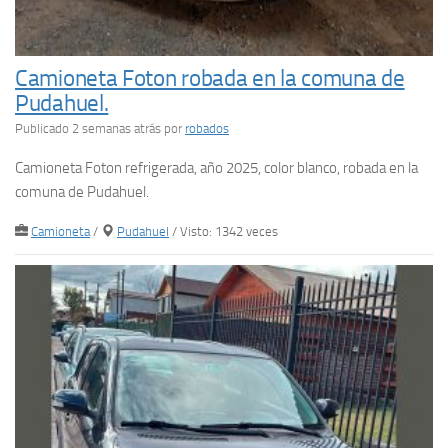
Camioneta Foton robada en la comuna de
Pudahuel.
Publicado 2 semanas atrás
por
robados
Camioneta Foton refrigerada, año 2025, color blanco, robada en la
comuna de Pudahuel.
Camioneta
/
Pudahuel
/ Visto: 1342 veces