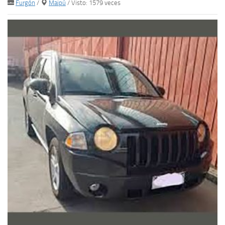
Furgón
/
Maipú
/ Visto: 1579 veces