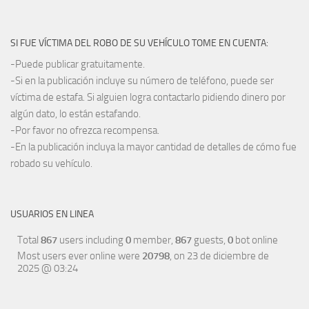
SI FUE VÍCTIMA DEL ROBO DE SU VEHÍCULO TOME EN CUENTA:
-Puede publicar gratuitamente.
-Si en la publicación incluye su número de teléfono, puede ser
víctima de estafa. Si alguien logra contactarlo pidiendo dinero por
algún dato, lo están estafando.
-Por favor no ofrezca recompensa.
-En la publicación incluya la mayor cantidad de detalles de cómo fue
robado su vehículo.
USUARIOS EN LINEA
Total
867
users including
0
member,
867
guests,
0
bot online
Most users ever online were
20798
, on 23 de diciembre de
2025 @ 03:24