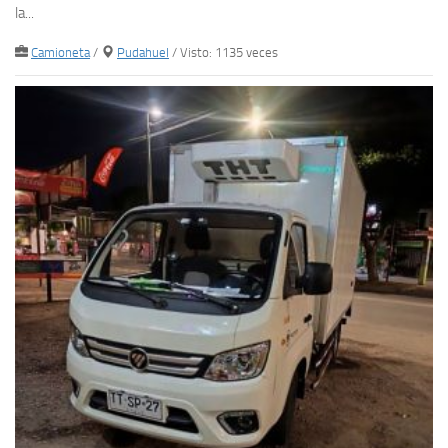
la...
Camioneta
/
Pudahuel
/ Visto: 1135 veces