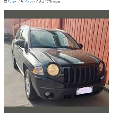
Furgón
/
Maipú
/ Visto: 1579 veces