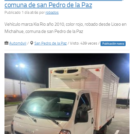
comuna de san Pedro de la Paz
Publicado 1 día atrás
por
robados
Vehículo marca Kia Rio año 2010, color rojo, robado desde Liceo en
Michaihue, comuna de san Pedro de la Paz
Automóvil
/
San Pedro de la Paz
/ Visto: 439 veces /
Publicación nueva