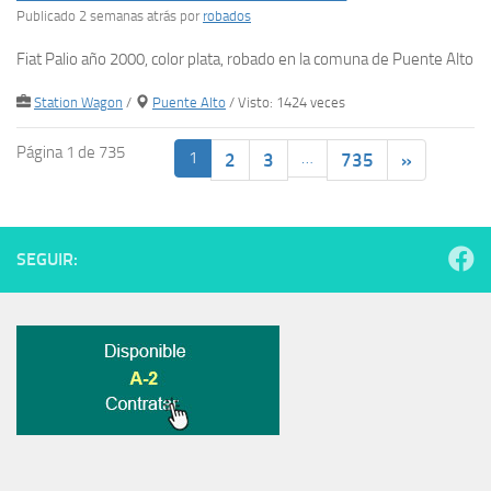
Publicado 2 semanas atrás
por
robados
Fiat Palio año 2000, color plata, robado en la comuna de Puente Alto
Station Wagon
/
Puente Alto
/ Visto: 1424 veces
Página 1 de 735
1
…
2
3
735
»
SEGUIR: