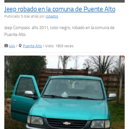
Jeep robado en la comuna de Puente Alto
Publicado 5 días atrás
por
robados
Jeep Compass año 2011, color negro, robado en la comuna de
Puente Alto
4X4
/
Puente Alto
/ Visto: 1903 veces