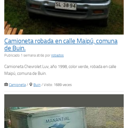
Camioneta robada en calle Maipú, comuna
de Buin.
Publicado 1 semana atrás
por
robados
Camioneta Chevrolet Luv, año 1998, color verde, robada en calle
Maipú, comuna de Buin.
Camioneta
/
Buin
/ Visto: 1689 veces