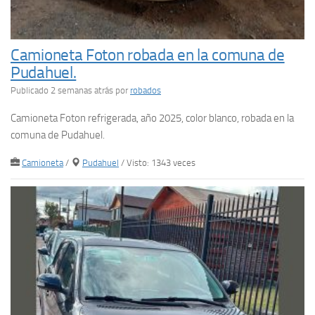
Camioneta Foton robada en la comuna de
Pudahuel.
Publicado 2 semanas atrás
por
robados
Camioneta Foton refrigerada, año 2025, color blanco, robada en la
comuna de Pudahuel.
Camioneta
/
Pudahuel
/ Visto: 1343 veces