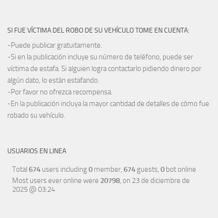
SI FUE VÍCTIMA DEL ROBO DE SU VEHÍCULO TOME EN CUENTA:
-Puede publicar gratuitamente.
-Si en la publicación incluye su número de teléfono, puede ser
víctima de estafa. Si alguien logra contactarlo pidiendo dinero por
algún dato, lo están estafando.
-Por favor no ofrezca recompensa.
-En la publicación incluya la mayor cantidad de detalles de cómo fue
robado su vehículo.
USUARIOS EN LINEA
Total
674
users including
0
member,
674
guests,
0
bot online
Most users ever online were
20798
, on 23 de diciembre de
2025 @ 03:24