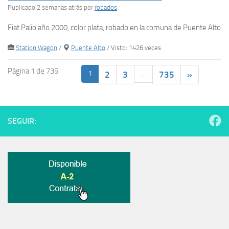
Publicado 2 semanas atrás
por
robados
Fiat Palio año 2000, color plata, robado en la comuna de Puente Alto
Station Wagon
/
Puente Alto
/ Visto: 1426 veces
Página 1 de 735
1
…
2
3
735
»
SEGUIR: