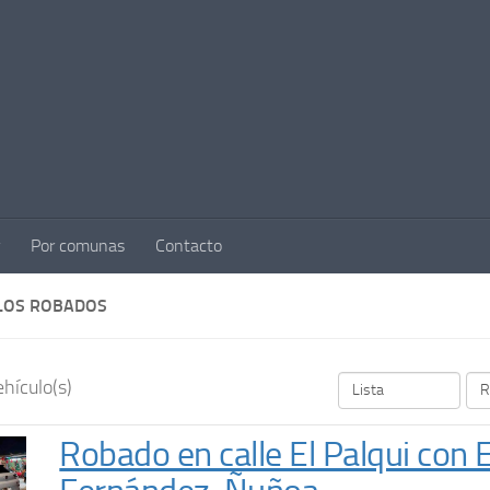
Por comunas
Contacto
LOS ROBADOS
hículo(s)
Robado en calle El Palqui con 