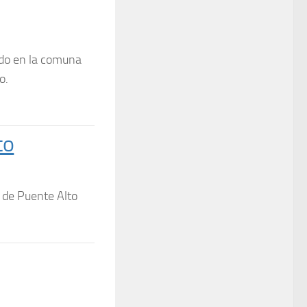
ado en la comuna
o.
to
a de Puente Alto