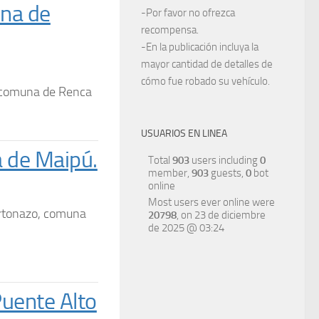
una de
-Por favor no ofrezca
recompensa.
-En la publicación incluya la
mayor cantidad de detalles de
cómo fue robado su vehículo.
la comuna de Renca
USUARIOS EN LINEA
 de Maipú.
Total
903
users including
0
member,
903
guests,
0
bot
online
Most users ever online were
rtonazo, comuna
20798
, on 23 de diciembre
de 2025 @ 03:24
Puente Alto