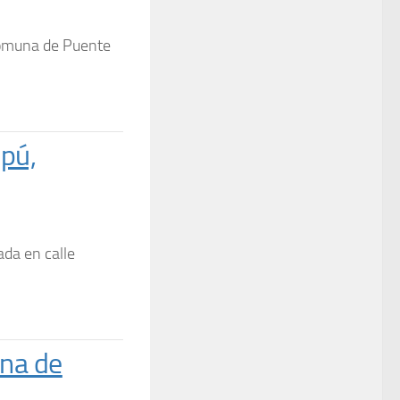
comuna de Puente
pú,
ada en calle
una de