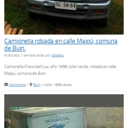
Camioneta robada en calle Maipú, comuna
de Buin.
Publicado 1 semana atrás
por
robados
Camioneta Chevrolet Luv, año 1998, color verde, robada en calle
Maipú, comuna de Buin.
Camioneta
/
Buin
/ Visto: 1689 veces