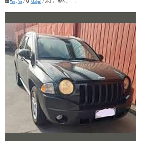
Furgón
/
Maipú
/ Visto: 1580 veces