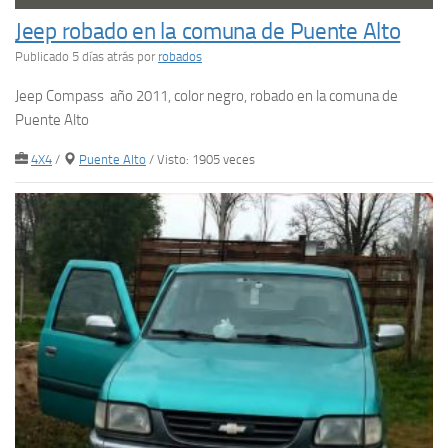
Jeep robado en la comuna de Puente Alto
Publicado 5 días atrás
por
robados
Jeep Compass año 2011, color negro, robado en la comuna de
Puente Alto
4X4
/
Puente Alto
/ Visto: 1905 veces