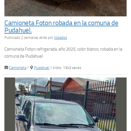
Camioneta Foton robada en la comuna de
Pudahuel.
Publicado 2 semanas atrás
por
robados
Camioneta Foton refrigerada, año 2025, color blanco, robada en la
comuna de Pudahuel.
Camioneta
/
Pudahuel
/ Visto: 1343 veces