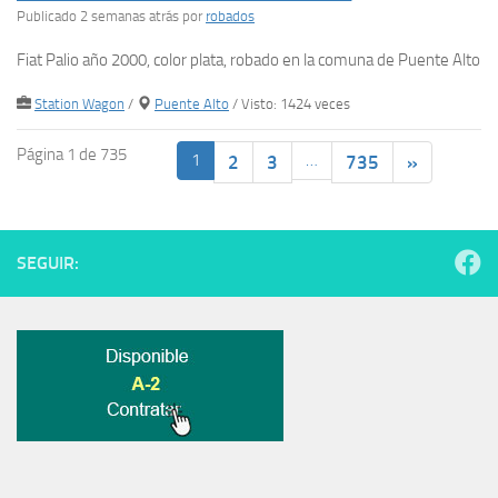
Publicado 2 semanas atrás
por
robados
Fiat Palio año 2000, color plata, robado en la comuna de Puente Alto
Station Wagon
/
Puente Alto
/ Visto: 1424 veces
Página 1 de 735
1
…
2
3
735
»
SEGUIR: