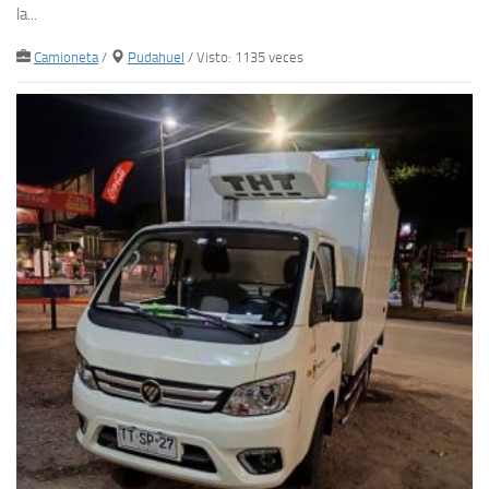
la...
Camioneta
/
Pudahuel
/ Visto: 1135 veces