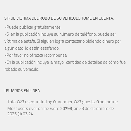
SI FUE VÍCTIMA DEL ROBO DE SU VEHÍCULO TOME EN CUENTA:
-Puede publicar gratuitamente.
-Si en la publicación incluye su número de teléfono, puede ser
víctima de estafa. Si alguien logra contactarlo pidiendo dinero por
algún dato, lo están estafando.
-Por favor no ofrezca recompensa.
-En la publicación incluya la mayor cantidad de detalles de cómo fue
robado su vehículo.
USUARIOS EN LINEA
Total
873
users including
0
member,
873
guests,
0
bot online
Most users ever online were
20798
, on 23 de diciembre de
2025 @ 03:24