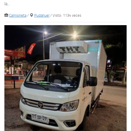
la...
Camioneta
/
Pudahuel
/ Visto: 1134 veces