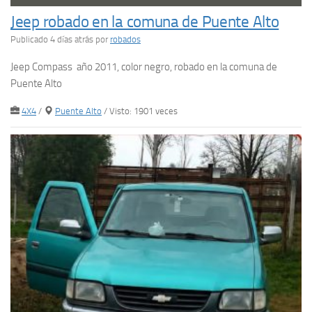
Jeep robado en la comuna de Puente Alto
Publicado 4 días atrás
por
robados
Jeep Compass año 2011, color negro, robado en la comuna de
Puente Alto
4X4
/
Puente Alto
/ Visto: 1901 veces