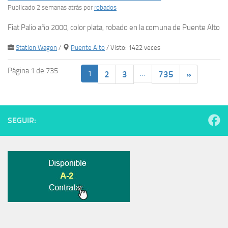
Publicado 2 semanas atrás
por
robados
Fiat Palio año 2000, color plata, robado en la comuna de Puente Alto
Station Wagon
/
Puente Alto
/ Visto: 1422 veces
Página 1 de 735
1
…
2
3
735
»
SEGUIR: