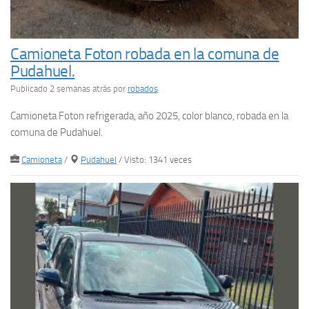
Camioneta Foton robada en la comuna de
Pudahuel.
Publicado 2 semanas atrás
por
robados
Camioneta Foton refrigerada, año 2025, color blanco, robada en la
comuna de Pudahuel.
Camioneta
/
Pudahuel
/ Visto: 1341 veces