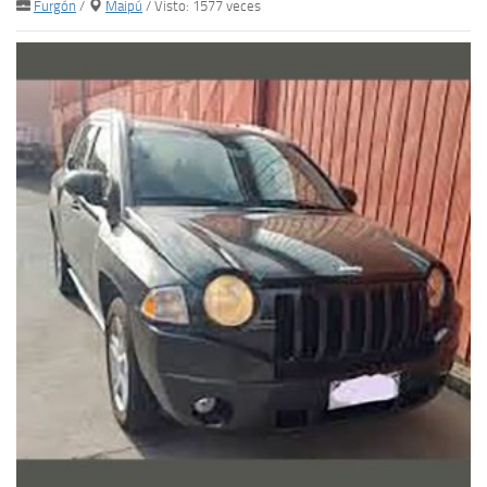
Furgón
/
Maipú
/ Visto: 1577 veces