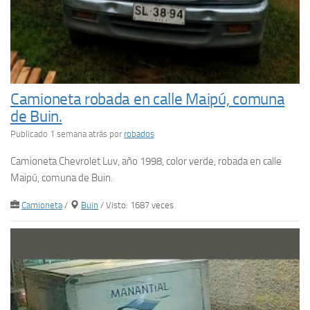
Camioneta robada en calle Maipú, comuna
de Buin.
Publicado 1 semana atrás
por
robados
Camioneta Chevrolet Luv, año 1998, color verde, robada en calle
Maipú, comuna de Buin.
Camioneta
/
Buin
/ Visto: 1687 veces