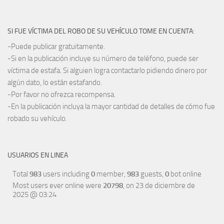
SI FUE VÍCTIMA DEL ROBO DE SU VEHÍCULO TOME EN CUENTA:
-Puede publicar gratuitamente.
-Si en la publicación incluye su número de teléfono, puede ser
víctima de estafa. Si alguien logra contactarlo pidiendo dinero por
algún dato, lo están estafando.
-Por favor no ofrezca recompensa.
-En la publicación incluya la mayor cantidad de detalles de cómo fue
robado su vehículo.
USUARIOS EN LINEA
Total
983
users including
0
member,
983
guests,
0
bot online
Most users ever online were
20798
, on 23 de diciembre de
2025 @ 03:24