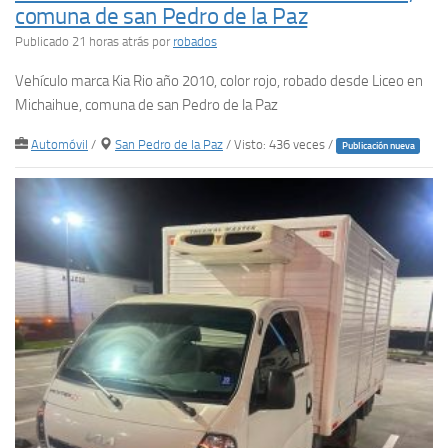
comuna de san Pedro de la Paz
Publicado 21 horas atrás
por
robados
Vehículo marca Kia Rio año 2010, color rojo, robado desde Liceo en
Michaihue, comuna de san Pedro de la Paz
Automóvil
/
San Pedro de la Paz
/ Visto: 436 veces /
Publicación nueva