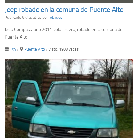
Jeep robado en la comuna de Puente Alto
Publicado 6 días atrás
por
robados
Jeep Compass año 2011, color negro, robado en la comuna de
Puente Alto
4X4
/
Puente Alto
/ Visto: 1908 veces