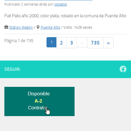
Publicado 2 semanas atrás
por
robados
Fiat Palio año 2000, color plata, robado en la comuna de Puente Alto
Station Wagon
/
Puente Alto
/ Visto: 1426 veces
Página 1 de 735
1
…
2
3
735
»
SEGUIR: