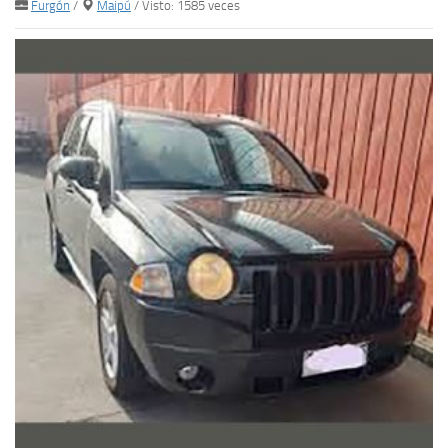
Furgón
/
Maipú
/ Visto: 1585 veces