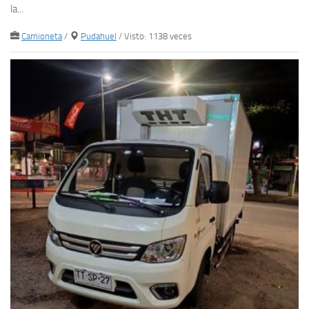
la...
Camioneta
/
Pudahuel
/ Visto: 1138 veces