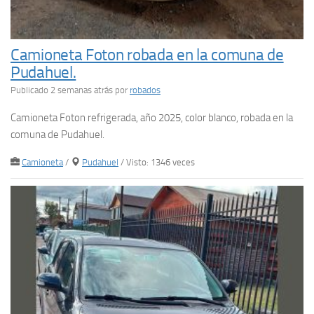
Camioneta Foton robada en la comuna de
Pudahuel.
Publicado 2 semanas atrás
por
robados
Camioneta Foton refrigerada, año 2025, color blanco, robada en la
comuna de Pudahuel.
Camioneta
/
Pudahuel
/ Visto: 1346 veces