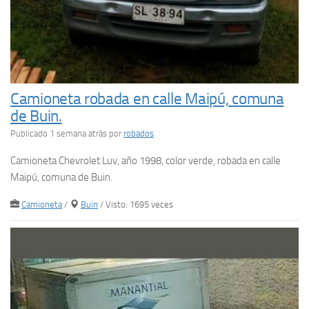
Camioneta robada en calle Maipú, comuna
de Buin.
Publicado 1 semana atrás
por
robados
Camioneta Chevrolet Luv, año 1998, color verde, robada en calle
Maipú, comuna de Buin.
Camioneta
/
Buin
/ Visto: 1695 veces