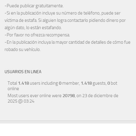
-Puede publicar gratuitamente.
-Si en la publicación incluye su número de teléfono, puede ser
víctima de estafa. Si alguien logra contactarlo pidiendo dinero por
algún dato, lo están estafando.
-Por favor no ofrezca recompensa.
-En la publicación incluya la mayor cantidad de detalles de cómo fue
robado su vehículo.
USUARIOS EN LINEA
Total
1.418
users including
0
member,
1.418
guests,
0
bot
online
Most users ever online were
20798
, on 23 de diciembre de
2025 @ 03:24