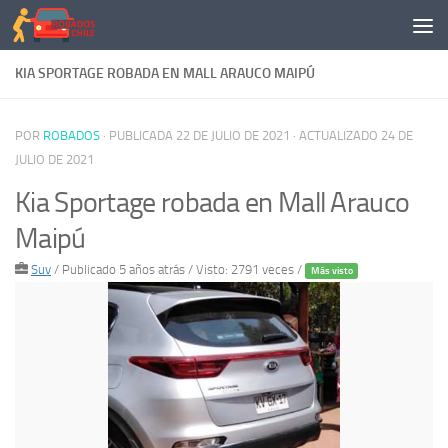
Saltar al contenido
KIA SPORTAGE ROBADA EN MALL ARAUCO MAIPÚ
POR
ROBADOS
· PUBLICADA
22 DE JULIO DE 2021
· ACTUALIZADO
24 DE
JULIO DE 2021
Kia Sportage robada en Mall Arauco
Maipú
Suv
/
Publicado 5 años atrás
/ Visto: 2791 veces /
Más visto