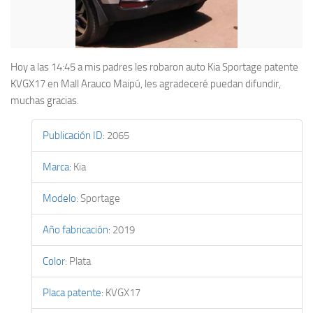
Hoy a las 14:45 a mis padres les robaron auto Kia Sportage patente
KVGX17 en Mall Arauco Maipú, les agradeceré puedan difundir,
muchas gracias.
Publicación ID
:
2065
Marca
:
Kia
Modelo
:
Sportage
Año fabricación
:
2019
Color
:
Plata
Placa patente
:
KVGX17