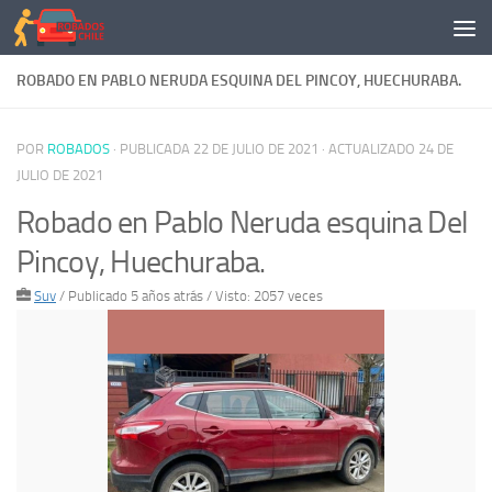
Saltar al contenido
ROBADO EN PABLO NERUDA ESQUINA DEL PINCOY, HUECHURABA.
POR
ROBADOS
· PUBLICADA
22 DE JULIO DE 2021
· ACTUALIZADO
24 DE
JULIO DE 2021
Robado en Pablo Neruda esquina Del
Pincoy, Huechuraba.
Suv
/
Publicado 5 años atrás
/ Visto: 2057 veces