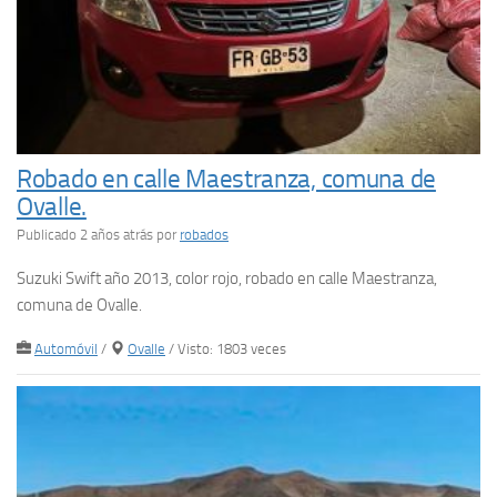
Robado en calle Maestranza, comuna de
Ovalle.
Publicado 2 años atrás
por
robados
Suzuki Swift año 2013, color rojo, robado en calle Maestranza,
comuna de Ovalle.
Automóvil
/
Ovalle
/ Visto: 1803 veces