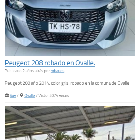
Peugeot 208 robado en Ovalle.
Publicado 2 años atrás
por
robados
Peugeot 208 año 2014, color gris, robado en la comuna de Ovalle.
Suv
/
Ovalle
/ Visto: 2074 veces