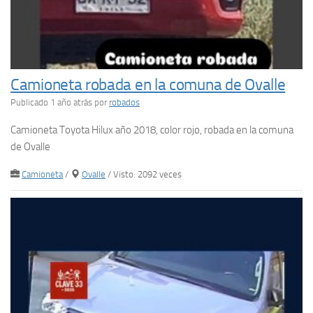
Camioneta robada en la comuna de Ovalle
Publicado 1 año atrás
por
robados
Camioneta Toyota Hilux año 2018, color rojo, robada en la comuna
de Ovalle
Camioneta
/
Ovalle
/ Visto: 2092 veces