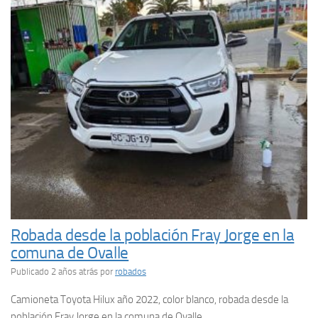
Robada desde la población Fray Jorge en la
comuna de Ovalle
Publicado 2 años atrás
por
robados
Camioneta Toyota Hilux año 2022, color blanco, robada desde la
población Fray Jorge en la comuna de Ovalle