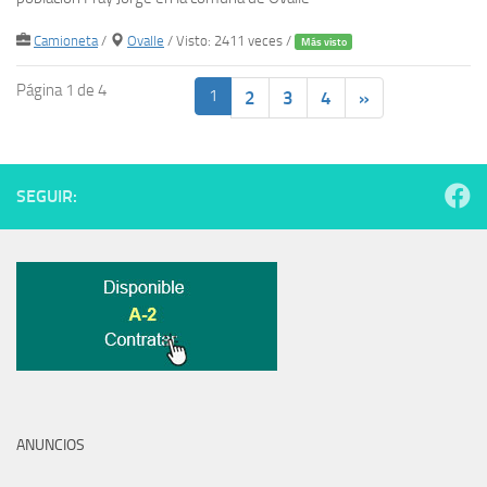
Camioneta
/
Ovalle
/ Visto: 2411 veces /
Más visto
Página 1 de 4
1
2
3
4
»
SEGUIR:
ANUNCIOS