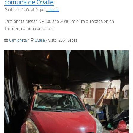
comuna de Ovalle
Publicado 1 año atrás
por
robados
Camioneta Nissan NP300 año 2016, color rojo, robada en en
Talhuen, comuna de Ovalle
Camioneta
/
Ovalle
/ Visto: 2361 veces