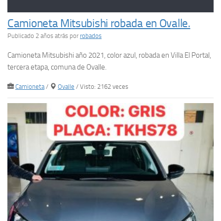
Camioneta Mitsubishi robada en Ovalle.
Publicado 2 años atrás
por
robados
Camioneta Mitsubishi año 2021, color azul, robada en Villa El Portal,
tercera etapa, comuna de Ovalle.
Camioneta
/
Ovalle
/ Visto: 2162 veces