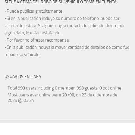
SI FUE VÍCTIMA DEL ROBO DE SU VEHÍCULO TOME EN CUENTA:
-Puede publicar gratuitamente.
-Si en la publicación incluye su número de teléfono, puede ser
víctima de estafa. Si alguien logra contactarlo pidiendo dinero por
algún dato, lo están estafando.
-Por favor no ofrezca recompensa.
-En la publicación incluya la mayor cantidad de detalles de cómo fue
robado su vehículo.
USUARIOS EN LINEA
Total
993
users including
0
member,
993
guests,
0
bot online
Most users ever online were
20798
, on 23 de diciembre de
2025 @ 03:24