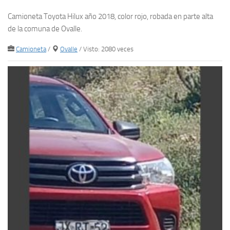
Camioneta Toyota Hilux año 2018, color rojo, robada en parte alta
de la comuna de Ovalle.
Camioneta
/
Ovalle
/ Visto: 2080 veces