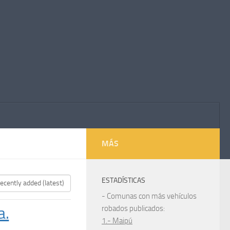
MÁS
ESTADÍSTICAS
- Comunas con más vehículos
a.
robados publicados:
1.- Maipú