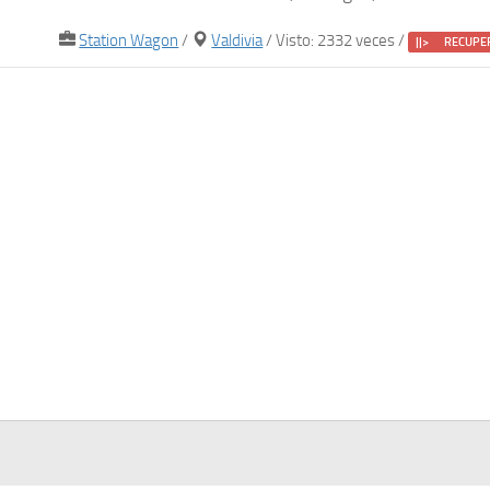
Station Wagon
/
Valdivia
/ Visto: 2332 veces /
||> RECUPE