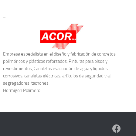
–
Empresa especialista en el diseño y fabricación de concretos
poliméricos y plásticos reforzados. Pinturas para pisos y
revestimientos, Canaletas evacuación de agua y líquidos
corrosivos, canaletas eléctricas, artículos de seguridad vial,
segregadores, tachones.
Hormigón Polimero