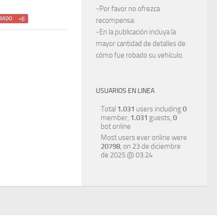
-Por favor no ofrezca
RADO <||
recompensa.
-En la publicación incluya la
mayor cantidad de detalles de
cómo fue robado su vehículo.
USUARIOS EN LINEA
Total
1.031
users including
0
member,
1.031
guests,
0
bot online
Most users ever online were
20798
, on 23 de diciembre
de 2025 @ 03:24