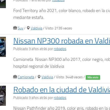
Publicado 1 año atrás
por
robados
Ford Territory año 2021, color blanco, robado en la ci
mediante estafa.
Suv
/
Valdivia
/ Visto: 2135 veces
Nissan NP300 robada en Valdi
Publicado 3 años atrás
por
robados
Camioneta Nissan NP300 año 2017, color negro, rob
hospital regional de Valdivia
Camioneta
/
Valdivia
/ Visto: 3448 veces /
Más visto
Robado en la ciudad de Valdivi
Publicado 3 años atrás
por
robados
Nissan Pathfinder año 2019, color gris, robado en la 